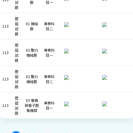
試
群
目一
題
歷
屆
01 機械
專業科
113
試
群
目二
題
歷
屆
02 動力
專業科
113
試
機械群
目一
題
歷
屆
02 動力
專業科
113
試
機械群
目二
題
歷
03 電機
屆
專業科
113
與電子群
試
目一
電機類
題