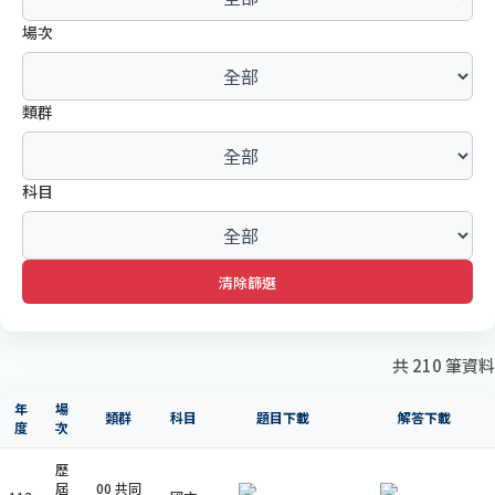
場次
類群
科目
清除篩選
共 210 筆資料
年
場
類群
科目
題目下載
解答下載
度
次
歷
屆
00 共同